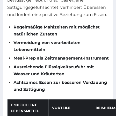
bewusst genießt und auf das eigene
Sättigungsgefühl achtet, verhindert Überessen
und fördert eine positive Beziehung zum Essen.
Regelmäßige Mahlzeiten mit möglichst
natürlichen Zutaten
Vermeidung von verarbeiteten
Lebensmitteln
Meal-Prep als Zeitmanagement-Instrument
Ausreichende Flüssigkeitszufuhr mit
Wasser und Kräutertee
Achtsames Essen zur besseren Verdauung
und Sättigung
EMPFOHLENE
VORTEILE
BEISPIEL
LEBENSMITTEL