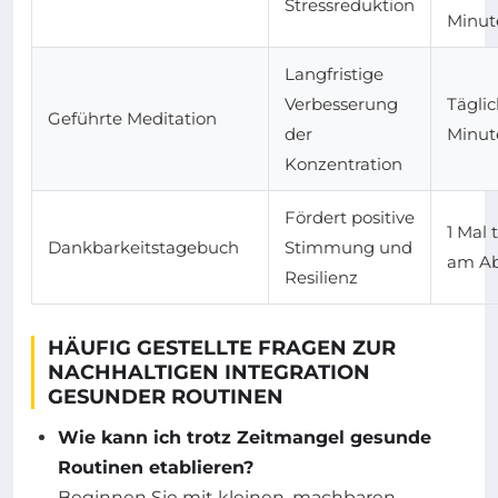
Stressreduktion
Minut
Langfristige
Verbesserung
Täglic
Geführte Meditation
der
Minut
Konzentration
Fördert positive
1 Mal 
Dankbarkeitstagebuch
Stimmung und
am A
Resilienz
HÄUFIG GESTELLTE FRAGEN ZUR
NACHHALTIGEN INTEGRATION
GESUNDER ROUTINEN
Wie kann ich trotz Zeitmangel gesunde
Routinen etablieren?
Beginnen Sie mit kleinen, machbaren