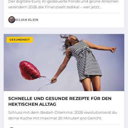
Der digitale Euro, KI-gesteuerte Fonds und grüne Anleihen
verändern 2026 die Finanzwelt radikal – wer jetzt…
KILIAN KLEIN
GESUNDHEIT
SCHNELLE UND GESUNDE REZEPTE FÜR DEN
HEKTISCHEN ALLTAG
Schluss mit dem Bestell-Dilemma: 2026 revolutionierst du
deine Küche mit maximal 20 Minuten pro Gericht.