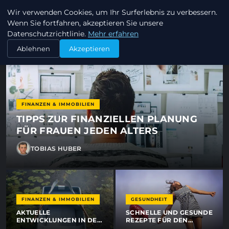
Davidchristian - Nachrichten
Wir verwenden Cookies, um Ihr Surferlebnis zu verbessern.
DAVIDCHRISTIAN
Wenn Sie fortfahren, akzeptieren Sie unsere
Datenschutzrichtlinie.
Mehr erfahren
Ablehnen
Akzeptieren
FINANZEN & IMMOBILIEN
TIPPS ZUR FINANZIELLEN PLANUNG
FÜR FRAUEN JEDEN ALTERS
TOBIAS HUBER
FINANZEN & IMMOBILIEN
GESUNDHEIT
AKTUELLE
SCHNELLE UND GESUNDE
ENTWICKLUNGEN IN DER
REZEPTE FÜR DEN
FINANZWELT, DIE SIE
HEKTISCHEN ALLTAG