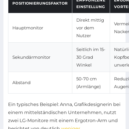
POSITIONIERUNGSFAKTOR
EINSTELLUNG
VORTE
Direkt mittig
Verme
Hauptmonitor
vor dem
Nacke
Nutzer
Seitlich im 15-
Natürl
Sekundärmonitor
30 Grad
Kopfb
Winkel
unverl
50-70 cm
Reduzi
Abstand
(Armlänge)
Augen
Ein typisches Beispiel: Anna, Grafikdesignerin bei
einem mittelständischen Unternehmen, nutzt
zwei LG-Monitore mit einem Ergotron-Arm und
berichtet von deutlich
weniger