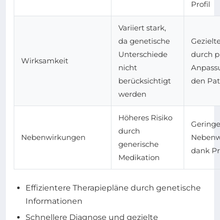
Profil
Variiert stark,
da genetische
Gezielt
Unterschiede
durch p
Wirksamkeit
nicht
Anpass
berücksichtigt
den Pat
werden
Höheres Risiko
Geringe
durch
Nebenwirkungen
Nebenw
generische
dank Pr
Medikation
Effizientere Therapiepläne durch genetische
Informationen
Schnellere Diagnose und gezielte