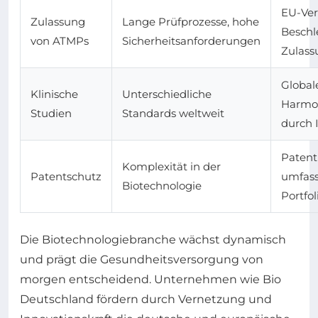
EU-Ver
Zulassung
Lange Prüfprozesse, hohe
Beschl
von ATMPs
Sicherheitsanforderungen
Zulass
Global
Klinische
Unterschiedliche
Harmo
Studien
Standards weltweit
durch 
Patent
Komplexität in der
Patentschutz
umfas
Biotechnologie
Portfol
Die Biotechnologiebranche wächst dynamisch
und prägt die Gesundheitsversorgung von
morgen entscheidend. Unternehmen wie Bio
Deutschland fördern durch Vernetzung und