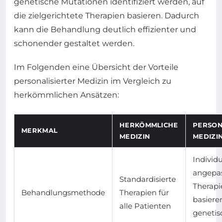
genetische Mutationen identifiziert werden, auf
die zielgerichtete Therapien basieren. Dadurch
kann die Behandlung deutlich effizienter und
schonender gestaltet werden.
Im Folgenden eine Übersicht der Vorteile
personalisierter Medizin im Vergleich zu
herkömmlichen Ansätzen:
HERKÖMMLICHE
PERSON
MERKMAL
MEDIZIN
MEDIZI
Individu
angepa
Standardisierte
Therapi
Behandlungsmethode
Therapien für
basiere
alle Patienten
geneti