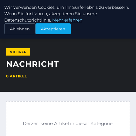
Wir verwenden Cookies, um Ihr Surferlebnis zu verbessern.
DAVIDCHRISTIAN
Wenn Sie fortfahren, akzeptieren Sie unsere
Datenschutzrichtlinie.
Mehr erfahren
STARTSEITE
NACHRICHT
Ablehnen
Akzeptieren
ARTIKEL
NACHRICHT
0 ARTIKEL
Derzeit keine Artikel in dieser Kategorie.