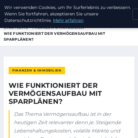
Wir verwenden Cookies, um Ihr Surferlebnis zu verbessern.
DAVIDCHRISTIAN
Wenn Sie fortfahren, akzeptieren Sie unsere
Datenschutzrichtlinie.
Mehr erfahren
STARTSEITE
FINANZEN & IMMOBILIEN
WIE FUNKTIONIERT DER VERMÖGENSAUFBAU MIT
SPARPLÄNEN?
FINANZEN & IMMOBILIEN
WIE FUNKTIONIERT DER
VERMÖGENSAUFBAU MIT
SPARPLÄNEN?
Das Thema Vermögensaufbau ist in der
heutigen Zeit relevanter denn je. Steigende
Lebenshaltungskosten, volatile Märkte und