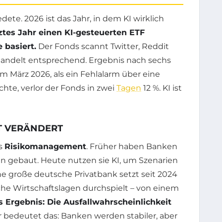
dete. 2026 ist das Jahr, in dem KI wirklich
tztes Jahr einen KI-gesteuerten ETF
 basiert.
Der Fonds scannt Twitter, Reddit
 handelt entsprechend. Ergebnis nach sechs
Im März 2026, als ein Fehlalarm über eine
te, verlor der Fonds in zwei
Tagen
12 %. KI ist
T VERÄNDERT
as
Risikomanagement
. Früher haben Banken
en gebaut. Heute nutzen sie KI, um Szenarien
Eine große deutsche Privatbank setzt seit 2024
iche Wirtschaftslagen durchspielt – von einem
 Ergebnis: Die Ausfallwahrscheinlichkeit
 bedeutet das: Banken werden stabiler, aber