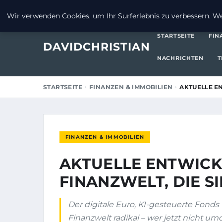
24. MÄRZ 2026
Wir verwenden Cookies, um Ihr Surferlebnis zu verbessern. Wen
STARTSEITE
FIN
DAVIDCHRISTIAN
NACHRICHTEN
T
STARTSEITE
FINANZEN & IMMOBILIEN
AKTUELLE E
FINANZEN & IMMOBILIEN
AKTUELLE ENTWICK
FINANZWELT, DIE S
Der digitale Euro, KI-gesteuerte Fond
Finanzwelt radikal – wer jetzt nicht um