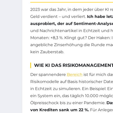
2023 war das Jahr, in dem jeder über KI re
Geld verdient – und verliert.
Ich habe le
ausprobiert, der auf Sentiment-Analyse
und Nachrichtenartikel in Echtzeit und
Monaten: +8,3 %. Klingt gut? Der Haken: 
angebliche Zinserhöhung die Runde mach
kein Zauberstab.
WIE KI DAS RISIKOMANAGEMEN
Der spannendere
Bereich
ist für mich d
Risikomodelle auf Basis historischer Dat
in Echtzeit zu simulieren. Ein Beispiel: 
ein System ein, das täglich 10.000 mögl
Ölpreisschock bis zu einer Pandemie.
Das
von Krediten sank um 22 %.
Für Anleger