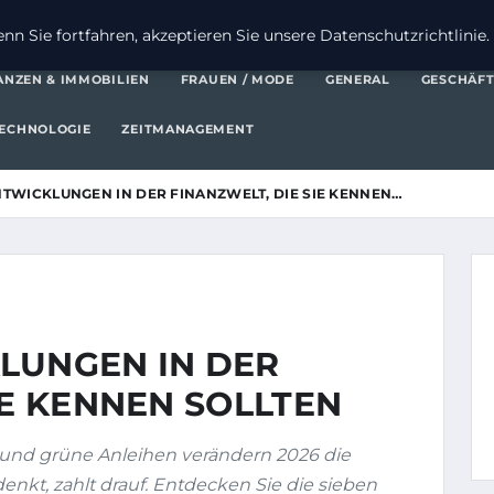
FI
n Sie fortfahren, akzeptieren Sie unsere Datenschutzrichtlinie.
ANZEN & IMMOBILIEN
FRAUEN / MODE
GENERAL
GESCHÄF
ECHNOLOGIE
ZEITMANAGEMENT
NTWICKLUNGEN IN DER FINANZWELT, DIE SIE KENNEN…
LUNGEN IN DER
IE KENNEN SOLLTEN
s und grüne Anleihen verändern 2026 die
denkt, zahlt drauf. Entdecken Sie die sieben