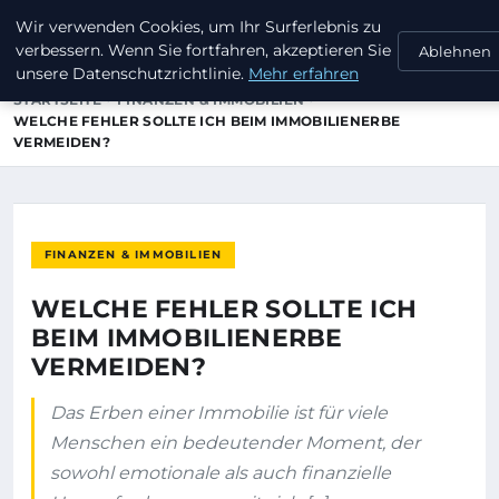
Wir verwenden Cookies, um Ihr Surferlebnis zu
DAVIDCHRISTIAN
verbessern. Wenn Sie fortfahren, akzeptieren Sie
Ablehnen
unsere Datenschutzrichtlinie.
Mehr erfahren
STARTSEITE
FINANZEN & IMMOBILIEN
WELCHE FEHLER SOLLTE ICH BEIM IMMOBILIENERBE
VERMEIDEN?
FINANZEN & IMMOBILIEN
WELCHE FEHLER SOLLTE ICH
BEIM IMMOBILIENERBE
VERMEIDEN?
Das Erben einer Immobilie ist für viele
Menschen ein bedeutender Moment, der
sowohl emotionale als auch finanzielle