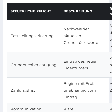
R
STEUERLICHE PFLICHT
BESCHREIBUNG
S
Nachweis der
d
Feststellungserklärung
aktuellen
o
Grundstückswerte
S
Z
Eintrag des neuen
Grundbuchberichtigung
r
Eigentümers
U
Beginn mit Erbfall
V
Zahlungsfrist
unabhängig vom
Z
Eintrag
Kommunikation
Klare
K