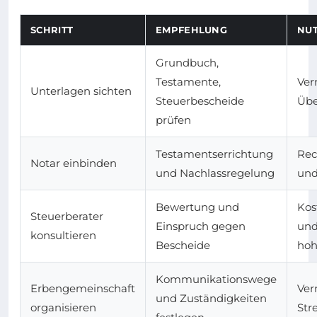
SCHRITT
EMPFEHLUNG
NU
Grundbuch,
Testamente,
Ver
Unterlagen sichten
Steuerbescheide
Übe
prüfen
Testamentserrichtung
Rec
Notar einbinden
und Nachlassregelung
und
Bewertung und
Kos
Steuerberater
Einspruch gegen
und
konsultieren
Bescheide
hoh
Kommunikationswege
Erbengemeinschaft
Ver
und Zuständigkeiten
organisieren
Str