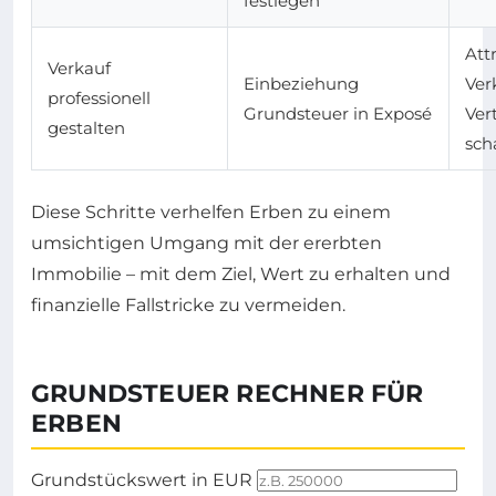
festlegen
Att
Verkauf
Einbeziehung
Ver
professionell
Grundsteuer in Exposé
Ver
gestalten
sch
Diese Schritte verhelfen Erben zu einem
umsichtigen Umgang mit der ererbten
Immobilie – mit dem Ziel, Wert zu erhalten und
finanzielle Fallstricke zu vermeiden.
GRUNDSTEUER RECHNER FÜR
ERBEN
Eingabefelder um die jährliche Grundsteuer zu ber
Grundstückswert in EUR