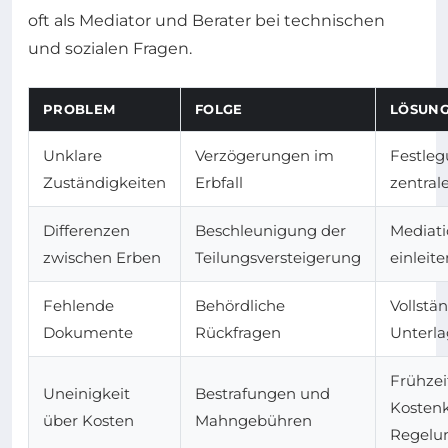
oft als Mediator und Berater bei technischen
und sozialen Fragen.
PROBLEM
FOLGE
LÖSUN
Unklare
Verzögerungen im
Festleg
Zuständigkeiten
Erbfall
zentral
Differenzen
Beschleunigung der
Mediat
zwischen Erben
Teilungsversteigerung
einleite
Fehlende
Behördliche
Vollstä
Dokumente
Rückfragen
Unterla
Frühzei
Uneinigkeit
Bestrafungen und
Kosten
über Kosten
Mahngebühren
Regelu