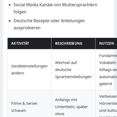
Social Media Kanäle von Muttersprachlern
folgen
Deutsche Rezepte oder Anleitungen
ausprobieren
AKTIVITÄT
BESCHREIBUNG
NUTZEN
Fundamen
Wechsel auf
Vokabeln
Geräteeinstellungen
deutsche
Alltags w
ändern
Spracheinstellungen
automati
gelernt
Verbesser
Anfangs mit
Filme & Serien
Hörverst
Untertiteln, später
schauen
und kultu
ohne