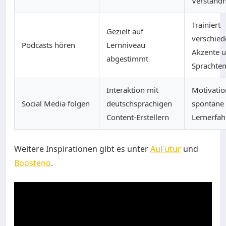
Verständn
Trainiert
Gezielt auf
verschie
Podcasts hören
Lernniveau
Akzente 
abgestimmt
Sprachte
Interaktion mit
Motivati
Social Media folgen
deutschsprachigen
spontane
Content-Erstellern
Lernerfa
Weitere Inspirationen gibt es unter
AuFutur
und
Boosteno
.